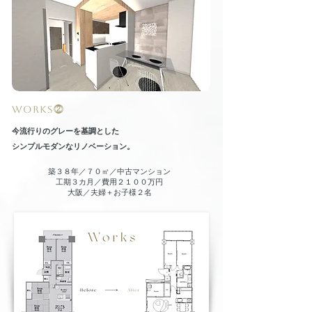
WORKS⓶
今流行りのグレーを基調とした
シンプルモダンなリノベーション。
築３８年／７０㎡／中古マンション
​工期３カ月／費用２１００万円
​大阪／夫婦＋お子様２名