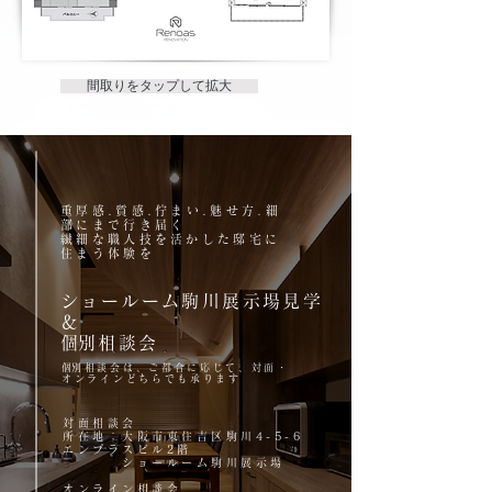
​間取りをタップして拡大
重厚感.質感.佇まい.魅せ方.細
部にまで行き届く
繊細な職人技を活かした
邸宅に
住まう体験を
ショールーム駒川展示場見学
＆
​個別相談会
​個別相談会は、ご都合に応じて、対面・
オンラインどちらでも承ります
対面相談会
所在地；大阪市東住吉区駒川4-5-6
エンプラスビル2階
ショールーム駒川展示場
オンライン相談会