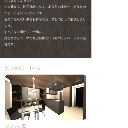
たに会ってからです。
先入観なく、固定概念もなく、あなたの土地と、あなたの
住まい方を知ってからです。
言葉にならない夢をお持ちなら、ひとつひとつ解決しまし
ょう。
すべてを白紙からご一緒に。
はじめまして。私たちは自由という名のリノベーション会
社です。
WORKS IMG
WORKS⓵