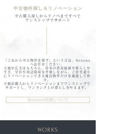
中古物件探し＆リノベーション
中古購入探しからリノベまですべて
ワンストップでサポート
「これから中古物件を探す」という方は、Renoas
へお任せください。
立地や広さはもちろん、将来の資産価値や暮らしや
すさ、学区や周辺環境を考慮しながら、ご希望通り
にリノベーションできる優良物件だけを厳選して仲
介。
不動産購入からリノベーションまでワンストップで
サポートし、ワンランク上の暮らしを叶えます。
Renoasの特徴について
​WORKS