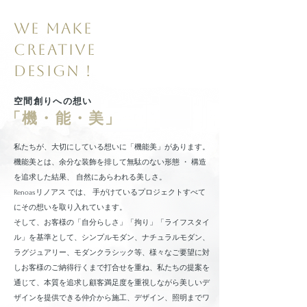
we make
creative
design !
​空間創りへの想い
「機・能・美」
私たちが、大切にしている想いに「機能美」があります。
機能美とは、余分な装飾を排して無駄のない形態 ・ 構造
を追求した結果、 自然にあらわれる美しさ。
Renoasリノアス では、 手がけているプロジェクトすべて
にその想いを取り入れています。
そして、お客様の「自分らしさ」「拘り」「ライフスタイ
ル」を基準として、シンプルモダン、ナチュラルモダン、
ラグジュアリー、モダンクラシック等、様々なご要望に対
しお客様のご納得行くまで打合せを重ね、私たちの提案を
通じて、本質を追求し顧客満足度を重視しながら美しいデ
ザインを提供できる仲介から施工、デザイン、照明までワ