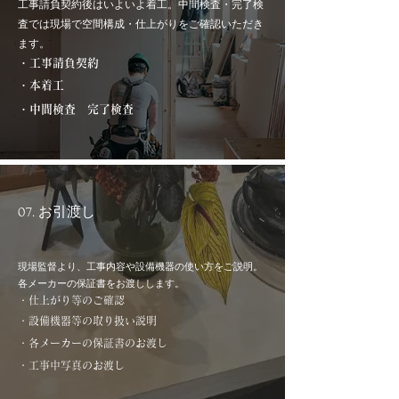
工事請負契約後はいよいよ着工。中間検査・完了検
査では現場で空間構成・仕上がりをご確認いただき
ます。
・工事請負契約
・本着工
・中間検査 完了検査
07. お引渡し
現場監督より、工事内容や設備機器の使い方をご説明。
各メーカーの保証書をお渡しします。
・仕上がり等のご確認
・設備機器等の取り扱い説明
​・
各メーカーの保証書のお渡し
・​
工事中写真のお渡し