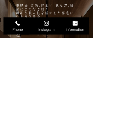
重厚感.質感.佇まい.魅せ方.細
部にまで行き届く
繊細な職人技を活かした
邸宅に
住まう体験を
ショールーム駒川展示場見学
Phone
Instagram
information
＆
​個別相談会
​個別相談会は、ご都合に応じて、対面・
オンラインどちらでも承ります
対面相談会
所在地；大阪市東住吉区駒川4-5-6
エンプラスビル2階
ショールーム駒川展示場
オンライン相談会
（zoom開催）
ご予約はお電話もしくはフォームから
個別相談会を予約する
ショールームの見学予約をする
LINEで相談する