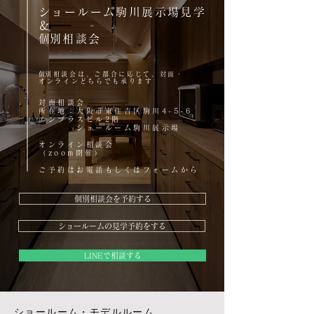
ショールーム駒川展示場見学
＆
​個別相談会
​個別相談会は、ご都合に応じて、対面・
オンラインどちらでも承ります
対面相談会
所在地；大阪市東住吉区駒川4-5-6
エンプラスビル2階
ショールーム駒川展示場
オンライン相談会
（zoom開催）
ご予約はお電話もしくはフォームから
個別相談会を予約する
ショールームの見学予約をする
LINEで相談する
ショールーム・モデルルーム