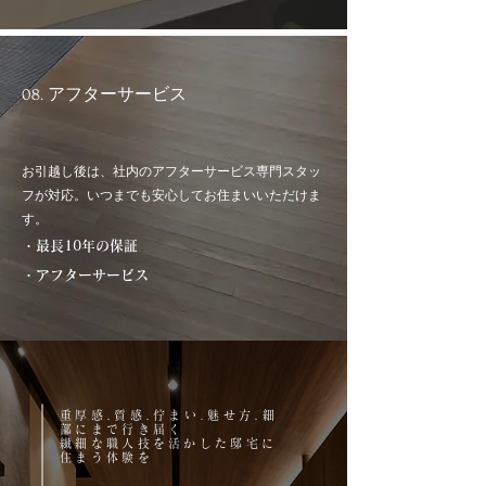
08. アフターサービス
お引越し後は、社内のアフターサービス専門スタッ
フが対応。いつまでも安心してお住まいいただけま
す。
・最長10年の保証
・アフターサービス
重厚感.質感.佇まい.魅せ方.細
部にまで行き届く
繊細な職人技を活かした
邸宅に
住まう体験を